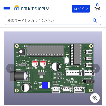
0
ログイン
‹
›