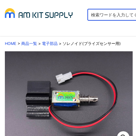
HOME
>
商品一覧
>
電子部品
>
ソレノイド(プライズセンサー用)