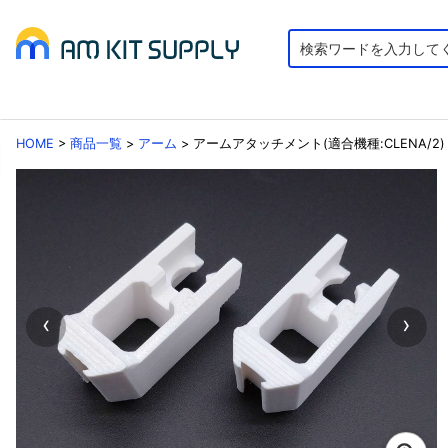
HOME
>
商品一覧
>
アーム
>
アームアタッチメント(適合機種:CLENA/2)
‹
›