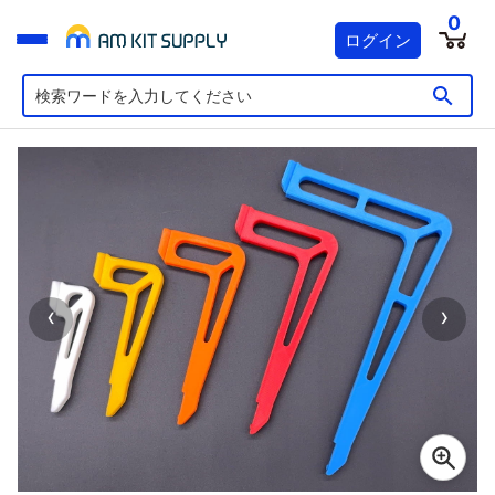
0
ログイン
‹
›