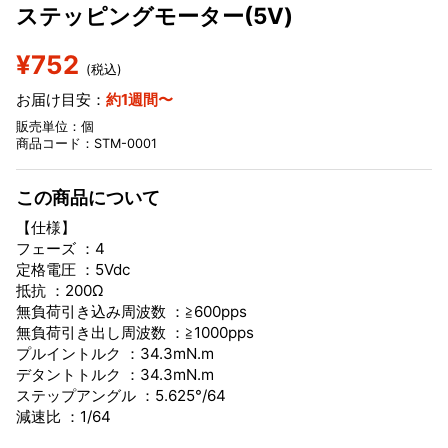
ステッピングモーター(5V)
¥752
(税込)
お届け目安：
約1週間〜
販売単位：個
商品コード：STM-0001
この商品について
【仕様】
フェーズ ：4
定格電圧 ：5Vdc
抵抗 ：200Ω
無負荷引き込み周波数 ：≧600pps
無負荷引き出し周波数 ：≧1000pps
プルイントルク ：34.3mN.m
デタントトルク ：34.3mN.m
ステップアングル ：5.625°/64
減速比 ：1/64