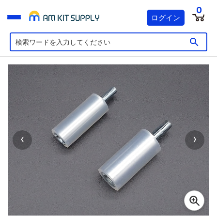
0
ログイン
‹
›