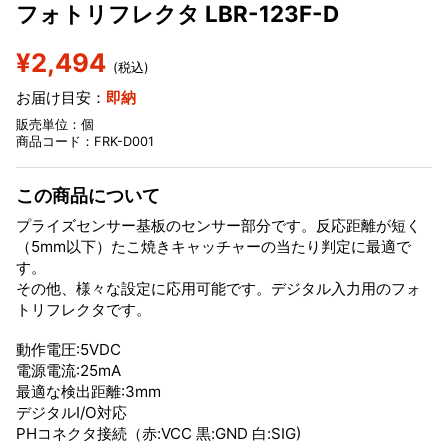
フォトリフレクタ LBR-123F-D
¥2,494
(税込)
お届け目安：
即納
販売単位：個
商品コード：FRK-D001
この商品について
プライズセンサー基板のセンサー部分です。反応距離が短く
（5mm以下）たこ焼きキャッチャーの当たり判定に最適で
す。
その他、様々な設定に応用可能です。デジタル入力用のフォ
トリフレクタです。
動作電圧:5VDC
電源電流:25mA
最適な検出距離:3mm
デジタルI/O対応
PHコネクタ接続（赤:VCC 黒:GND 白:SIG)