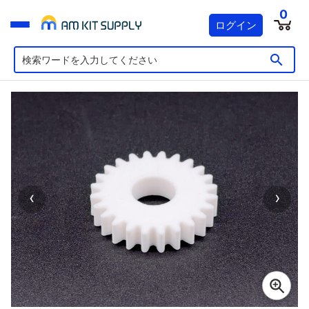
0
ログイン
‹
›