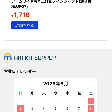
アームワイヤ巻き上げ部メインシャフト(適合機
種:UFO7)
1,716
¥
詳細を見る
営業日カレンダー
2026年8月
日
月
火
水
木
金
土
1
2
3
4
5
6
7
8