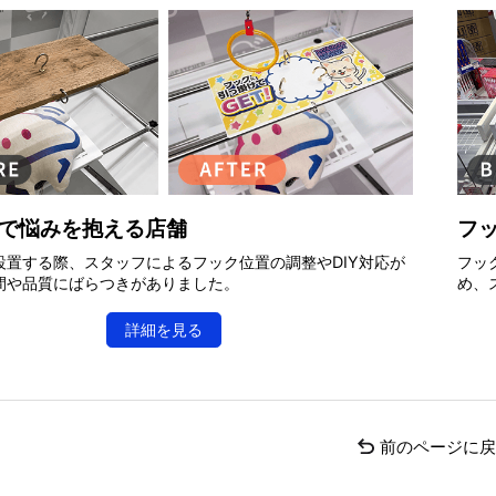
で悩みを抱える店舗
フ
設置する際、スタッフによるフック位置の調整やDIY対応が
フッ
間や品質にばらつきがありました。
め、
詳細を見る
前のページに