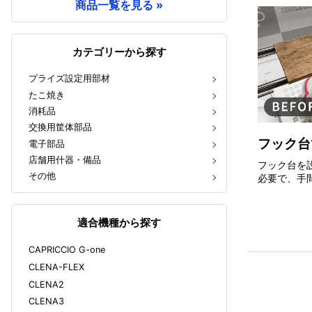
商品一覧を見る »
カテゴリーから探す
プライズ設定用部材
たこ焼き
消耗品
交換用筐体部品
フック台
電子部品
店舗用什器・備品
フック台を
その他
必要で、手
適合機種から探す
CAPRICCIO G-one
CLENA-FLEX
CLENA2
CLENA3